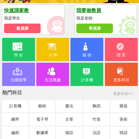
快速請家教
我要做教員
我是學生
我是老師
教員庫
學員庫
學 前
大 學
藝 術
體 育
出國留學
生活興趣
計算機
更多科目
熱門科目
更多科目>>
計算機
藝術
書法
舞蹈
樂器
鋼琴
電子琴
古箏
竹笛
美術
編程
數據庫
德語
法語
韓語