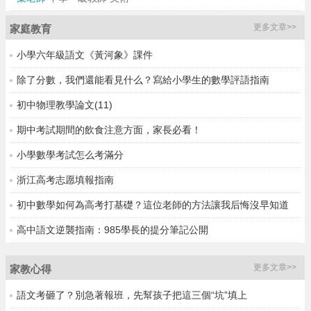
更多文章>>
家庭教育
小學六年級語文《黃河象》課件
除了分數，我們還能看見什么？寫給小學生的數學評語指南
初中物理教學論文(11)
期中考試期間的飲食注意方面，家長必看！
小學數學考試怎么考滿分
浙江高考志愿填報指南
初中數學如何為高考打基礎？這位老師的方法讓我后悔沒早知道
高中語文逆襲指南：985學長的提分筆記公開
更多文章>>
家教心得
語文考砸了？別急著報班，先幫孩子把這三個“坑”填上