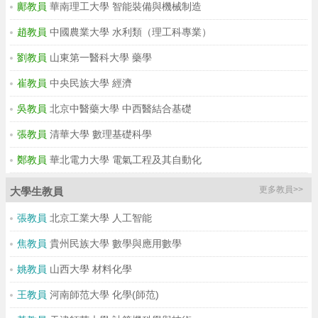
鄺教員
華南理工大學 智能裝備與機械制造
趙教員
中國農業大學 水利類（理工科專業）
劉教員
山東第一醫科大學 藥學
崔教員
中央民族大學 經濟
吳教員
北京中醫藥大學 中西醫結合基礎
張教員
清華大學 數理基礎科學
鄭教員
華北電力大學 電氣工程及其自動化
更多教員>>
大學生教員
張教員
北京工業大學 人工智能
焦教員
貴州民族大學 數學與應用數學
姚教員
山西大學 材料化學
王教員
河南師范大學 化學(師范)