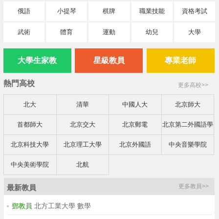
俄語
小提琴
棋牌
職業技能
資格考試
武術
體育
運動
幼兒
大學
大學生家教
星級教員
專業老師
熱門高校
更多高校>>
北大
清華
中國人大
北京師大
首都師大
北京交大
北京郵電
北京第二外國語學
院
北京科技大學
北京理工大學
北京外國語
中央音樂學院
中央美術學院
北航
更多教員>>
最新教員
鄧教員
北方工業大學 數學