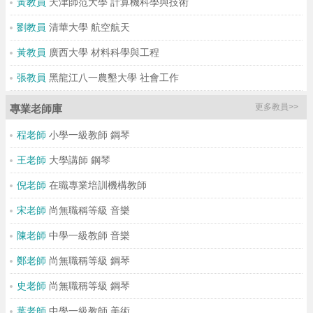
黃教員
天津師范大學 計算機科學與技術
劉教員
清華大學 航空航天
黃教員
廣西大學 材料科學與工程
張教員
黑龍江八一農墾大學 社會工作
更多教員>>
專業老師庫
程老師
小學一級教師 鋼琴
王老師
大學講師 鋼琴
倪老師
在職專業培訓機構教師
宋老師
尚無職稱等級 音樂
陳老師
中學一級教師 音樂
鄭老師
尚無職稱等級 鋼琴
史老師
尚無職稱等級 鋼琴
葉老師
中學一級教師 美術