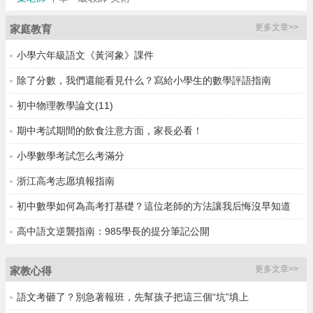
更多文章>>
家庭教育
小學六年級語文《黃河象》課件
除了分數，我們還能看見什么？寫給小學生的數學評語指南
初中物理教學論文(11)
期中考試期間的飲食注意方面，家長必看！
小學數學考試怎么考滿分
浙江高考志愿填報指南
初中數學如何為高考打基礎？這位老師的方法讓我后悔沒早知道
高中語文逆襲指南：985學長的提分筆記公開
更多文章>>
家教心得
語文考砸了？別急著報班，先幫孩子把這三個“坑”填上