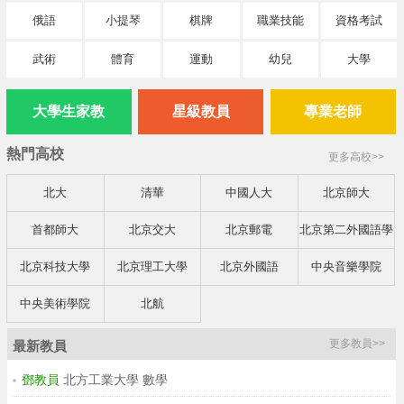
俄語
小提琴
棋牌
職業技能
資格考試
武術
體育
運動
幼兒
大學
大學生家教
星級教員
專業老師
熱門高校
更多高校>>
北大
清華
中國人大
北京師大
首都師大
北京交大
北京郵電
北京第二外國語學
院
北京科技大學
北京理工大學
北京外國語
中央音樂學院
中央美術學院
北航
更多教員>>
最新教員
鄧教員
北方工業大學 數學