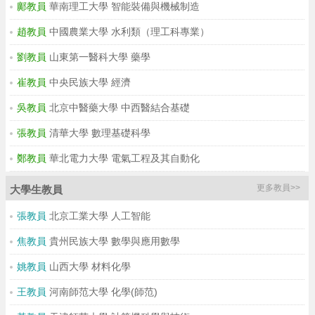
鄺教員
華南理工大學 智能裝備與機械制造
趙教員
中國農業大學 水利類（理工科專業）
劉教員
山東第一醫科大學 藥學
崔教員
中央民族大學 經濟
吳教員
北京中醫藥大學 中西醫結合基礎
張教員
清華大學 數理基礎科學
鄭教員
華北電力大學 電氣工程及其自動化
更多教員>>
大學生教員
張教員
北京工業大學 人工智能
焦教員
貴州民族大學 數學與應用數學
姚教員
山西大學 材料化學
王教員
河南師范大學 化學(師范)