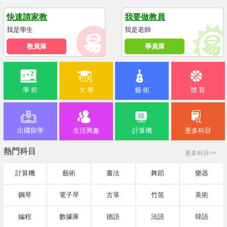
快速請家教
我要做教員
我是學生
我是老師
教員庫
學員庫
學 前
大 學
藝 術
體 育
出國留學
生活興趣
計算機
更多科目
熱門科目
更多科目>>
計算機
藝術
書法
舞蹈
樂器
鋼琴
電子琴
古箏
竹笛
美術
編程
數據庫
德語
法語
韓語