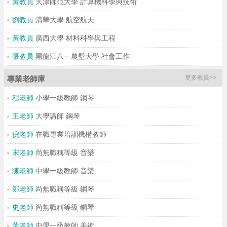
黃教員
天津師范大學 計算機科學與技術
劉教員
清華大學 航空航天
黃教員
廣西大學 材料科學與工程
張教員
黑龍江八一農墾大學 社會工作
更多教員>>
專業老師庫
程老師
小學一級教師 鋼琴
王老師
大學講師 鋼琴
倪老師
在職專業培訓機構教師
宋老師
尚無職稱等級 音樂
陳老師
中學一級教師 音樂
鄭老師
尚無職稱等級 鋼琴
史老師
尚無職稱等級 鋼琴
葉老師
中學一級教師 美術