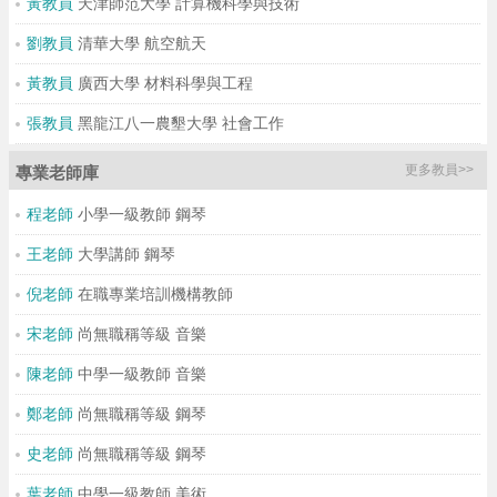
黃教員
天津師范大學 計算機科學與技術
劉教員
清華大學 航空航天
黃教員
廣西大學 材料科學與工程
張教員
黑龍江八一農墾大學 社會工作
更多教員>>
專業老師庫
程老師
小學一級教師 鋼琴
王老師
大學講師 鋼琴
倪老師
在職專業培訓機構教師
宋老師
尚無職稱等級 音樂
陳老師
中學一級教師 音樂
鄭老師
尚無職稱等級 鋼琴
史老師
尚無職稱等級 鋼琴
葉老師
中學一級教師 美術