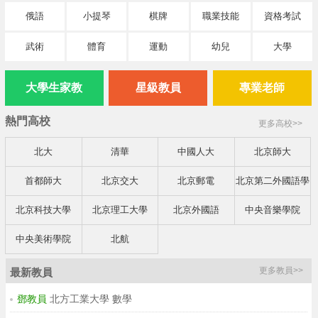
俄語
小提琴
棋牌
職業技能
資格考試
武術
體育
運動
幼兒
大學
大學生家教
星級教員
專業老師
熱門高校
更多高校>>
北大
清華
中國人大
北京師大
首都師大
北京交大
北京郵電
北京第二外國語學
院
北京科技大學
北京理工大學
北京外國語
中央音樂學院
中央美術學院
北航
更多教員>>
最新教員
鄧教員
北方工業大學 數學