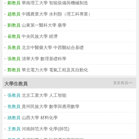
鄺教員
華南理工大學 智能裝備與機械制造
趙教員
中國農業大學 水利類（理工科專業）
劉教員
山東第一醫科大學 藥學
崔教員
中央民族大學 經濟
吳教員
北京中醫藥大學 中西醫結合基礎
張教員
清華大學 數理基礎科學
鄭教員
華北電力大學 電氣工程及其自動化
更多教員>>
大學生教員
張教員
北京工業大學 人工智能
焦教員
貴州民族大學 數學與應用數學
姚教員
山西大學 材料化學
王教員
河南師范大學 化學(師范)