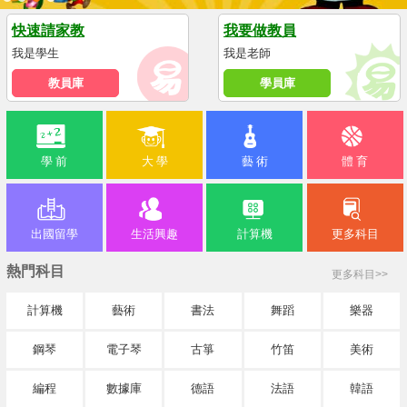
快速請家教
我要做教員
我是學生
我是老師
教員庫
學員庫
學 前
大 學
藝 術
體 育
出國留學
生活興趣
計算機
更多科目
熱門科目
更多科目>>
計算機
藝術
書法
舞蹈
樂器
鋼琴
電子琴
古箏
竹笛
美術
編程
數據庫
德語
法語
韓語