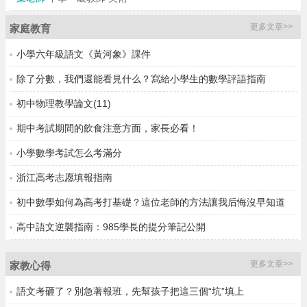
更多文章>>
家庭教育
小學六年級語文《黃河象》課件
除了分數，我們還能看見什么？寫給小學生的數學評語指南
初中物理教學論文(11)
期中考試期間的飲食注意方面，家長必看！
小學數學考試怎么考滿分
浙江高考志愿填報指南
初中數學如何為高考打基礎？這位老師的方法讓我后悔沒早知道
高中語文逆襲指南：985學長的提分筆記公開
更多文章>>
家教心得
語文考砸了？別急著報班，先幫孩子把這三個“坑”填上