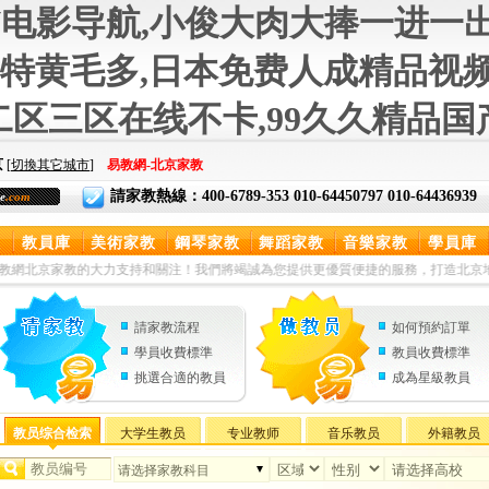
V电影导航,小俊大肉大捧一进一
特黄毛多,日本免费人成精品视频播放
区三区在线不卡,99久久精品
京
[
切換其它城市
]
易教網-北京家教
請家教熱線：400-6789-353 010-64450797 010-64436939
e
.com
教
教員庫
美術家教
鋼琴家教
舞蹈家教
音樂家教
學員庫
京家教的大力支持和關注！我們將竭誠為您提供更優質便捷的服務，打造北京地區請家教,做
請家教
流程
如何預約訂單
學員收費標準
教員收費標準
挑選合適的教員
成為星級教員
教员综合检索
大学生教员
专业教师
音乐教员
外籍教员
请选择家教科目