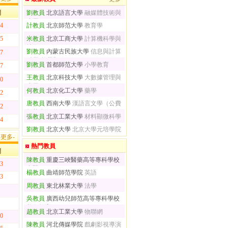
間
劉教員
北京語言大學
融媒體技術與
應用
24
計教員
北京師范大學
教育學
25
米教員
北京工商大學
計算機科學與
技術
劉教員
內蒙古民族大學
信息與計算
27
科學(數學類)
劉教員
首都師范大學
小學教育
27
王教員
北京科技大學
大數據管理與
30
應用
何教員
北京化工大學
藥學
02
唐教員
西南大學
漢語言文學（公費
02
師范生）
張教員
北京工業大學
材料顯微科學
04
劉教員
北京大學
北京大學元培學院
-更多-
熱門教員
間
陳教員
重慶三峽醫藥高等專科學校
13
中醫
楊教員
曲靖師范學院
英語
13
周教員
東北林業大學
法學
吳教員
廣西幼兒師范高等專科學校
美術教育
趙教員
北京工業大學
物聯網
30
陳教員
河北傳媒學院
戲劇影視導演