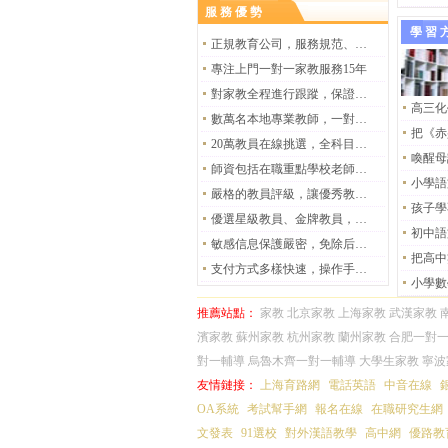
服務優勢
科舉制：從選拔人才到禁錮思想的千年演變
學習
正規教育公司，服務規范、安全有保障
1
2
3
4
5
6
專注上門一對一家教服務15年
對家教全程進行跟蹤，保證教學質量
數萬名本地專業教師，一對一打造學習計劃
20萬教員在線挑選，全科目覆蓋
師資包括在職重點學校老師及名校大學生
嚴格的教員評級，讓優秀教員脫穎而出
優選星級教員、金牌教員，保證高品質教學
敏感信息保護嚴密，免除后顧之憂
支付方式多樣快速，操作手段便捷
推薦站點：
家教
北京家教
上海家教
武漢家教
濱家教
蘇州家教
杭州家教
蘭州家教
合肥一對
對一輔導
烏魯木齊一對一輔導
大學生家教
寧波
友情鏈接：
上海育路網
電話英語
中音在線
OA系統
考試幫手網
報名在線
在職研究生網
文發表
91選校
對外漢語教學
高中網
優路教