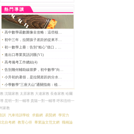
熱門導讀
高中數學函數圖像全攻略：這些核心知識點，90%的同學都忽略了！
初中三年，拉開孩子差距的從來不是智商，而是這八個習慣
初一數學上冊：告別“粗心”借口，幫孩子跨越有理數與方程的隱形門檻
進出口專業英語詞匯(V1)
高考備考工作總結(4)
告別幾何輔助線噩夢，初中數學“向量法”才是隱藏的大招
小升初的暑假，是拉開差距的分水嶺，還是彎道超車的黃金期？
小學數學“三座大山“通關指南：植樹、置換、盈虧問題一文全搞定
教
沈陽家教
太原家教
大連家教
長春家教
哈爾
導
昆明一對一輔導
貴陽一對一輔導
呼和浩特一
州家教
T培訓
汽車培訓學校
求藝網
易賢網
學習力
湖北自考網
教育心得
畢業論文范文網
職稱論