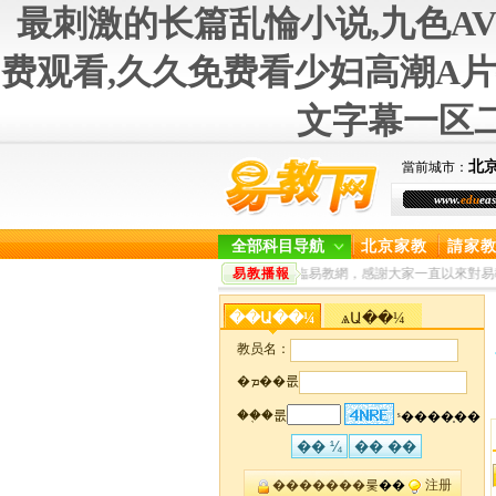
最刺激的长篇乱惀小说,九色A
费观看,久久免费看少妇高潮A片
文字幕一区二
北
當前城市：
www.
edu
eas
全部科目导航
北京家教
請家
歡迎您光臨易教網，感謝大家一直以來對易教網北
易教播報
��Ա��¼
ѧԱ��¼
教员名：
�ܡ��룺
��֤�룺
ˢ����֤��
�������룿
��
注册