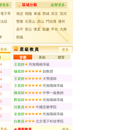
擊更多-
區域分類
-點擊更多-
電子琴
海淀
朝陽
東城
西城
崇文
宣武
法語
豐臺
石景山
房山
門頭溝
通州
昌平
密云
懷柔
延慶
平谷
大興
學
順義
-更多-
星級教員
-更多-
間
音樂
美術
體育
04
王老師
尚無職稱等級
穆老師
副教授
04
王老師
大學講師
04
王老師
尚無職稱等級
04
陳老師
中學一級教師
05
鄭老師
尚無職稱等級
05
任教員
中國音樂學院
05
史老師
尚無職稱等級
05
白教員
北京電子科技學院
-更多-
最新教員
-更多-