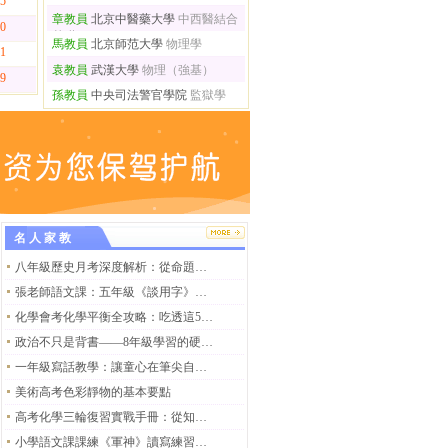
05
章教員
北京中醫藥大學
中西醫結合
10
基礎
馬教員
北京師范大學
物理學
21
袁教員
武漢大學
物理（強基）
19
孫教員
中央司法警官學院
監獄學
名人家教
八年級歷史月考深度解析：從命題邏輯到提分策略的全維度剖析
張老師語文課：五年級《談用字》練習題全解，吃透這篇課文，用字能力蹭蹭漲
化學會考化學平衡全攻略：吃透這5個核心考點，拿分穩了
政治不只是背書——8年級學習的硬核指南
一年級寫話教學：讓童心在筆尖自然流淌
美術高考色彩靜物的基本要點
高考化學三輪復習實戰手冊：從知識鞏固到考場決勝的訓練體系
小學語文課課練《軍神》讀寫練習題篇