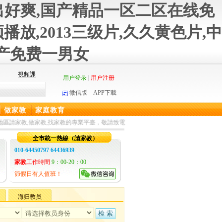
出好爽,国产精品一区二区在线免
,2013三级片,久久黄色片,中
国产免费一男女
視頻課
用户登录
|
用户注册
微信版
APP下載
做家教
家庭教育
家教,找家教的專業平臺，敬請致電：010-64436939
全市統一熱線（請家教）
010-64450797 64436939
家教
工作時間
9：00-20：00
節假日有人值班！
海归教员