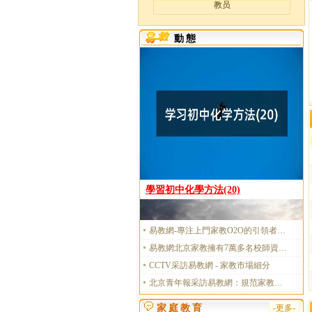
教员
動態
學習初中化學方法(20)
易教網-專注上門家教O2O的引領者和探尋者
易教網北京家教擁有7萬多名校師資力量
CCTV采訪易教網 - 家教市場細分
北京青年報采訪易教網：規范家教培訓市場仍任重而道遠
家庭教育
-更多-