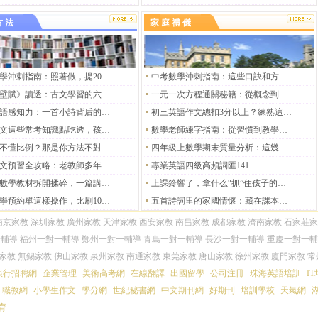
方法
家庭禮儀
高三化學沖刺指南：照著做，提20分真的不難
中考數學沖刺指南：這些口訣和方法，助你高效拿高分
把《赤壁賦》讀透：古文學習的六步攻略
一元一次方程通關秘籍：從概念到實戰，讓你輕松搞定初中數學
喚醒母語感知力：一首小詩背后的兒童教育智慧
初三英語作文總扣3分以上？練熟這4步，中考書面表達沖滿分！
小學語文這些常考知識點吃透，孩子基礎分幾乎不丟
數學老師練字指南：從習慣到教學的閉環
孩子學不懂比例？那是你方法不對！六年級數學比例全攻略
四年級上數學期末質量分析：這幾類高頻失分點，下學期一定要重點抓
初中語文預習全攻略：老教師多年教學精華，讓孩子初中三年都受益！
專業英語四級高頻詞匯141
把高中數學教材拆開揉碎，一篇講透人教版A版的底層邏輯
上課鈴響了，拿什么“抓”住孩子的心？——聊聊初中數學課的巧妙導入
小學數學預約單這樣操作，比刷10套試卷提分還快？一線教師用了5年的全流程指南
五首詩詞里的家國情懷：藏在課本里的少年熱血與蒼老悲憫
南京家教
深圳家教
廣州家教
天津家教
西安家教
南昌家教
成都家教
濟南家教
石家莊家
一輔導
福州一對一輔導
鄭州一對一輔導
青島一對一輔導
長沙一對一輔導
重慶一對一輔
家教
無錫家教
佛山家教
泉州家教
南通家教
東莞家教
唐山家教
徐州家教
廈門家教
常
銀行招聘網
企業管理
美術高考網
在線翻譯
出國留學
公司注冊
珠海英語培訓
I
職教網
小學生作文
學分網
世紀秘書網
中文期刊網
好期刊
培訓學校
天氣網
育