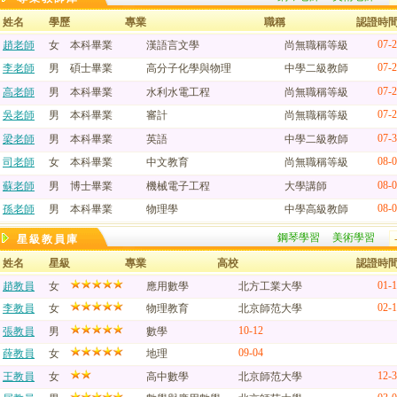
姓名
學歷
專業
職稱
認證時
07-
趙老師
女
本科畢業
漢語言文學
尚無職稱等級
07-
李老師
男
碩士畢業
高分子化學與物理
中學二級教師
07-
高老師
男
本科畢業
水利水電工程
尚無職稱等級
07-
吳老師
男
本科畢業
審計
尚無職稱等級
07-
梁老師
男
本科畢業
英語
中學二級教師
08-
司老師
女
本科畢業
中文教育
尚無職稱等級
08-
蘇老師
男
博士畢業
機械電子工程
大學講師
08-
孫老師
男
本科畢業
物理學
中學高級教師
鋼琴學習
美術學習
星級教員庫
姓名
星級
專業
高校
認證時
01-
趙教員
女
應用數學
北方工業大學
02-
李教員
女
物理教育
北京師范大學
10-12
張教員
男
數學
09-04
薛教員
女
地理
12-
王教員
女
高中數學
北京師范大學