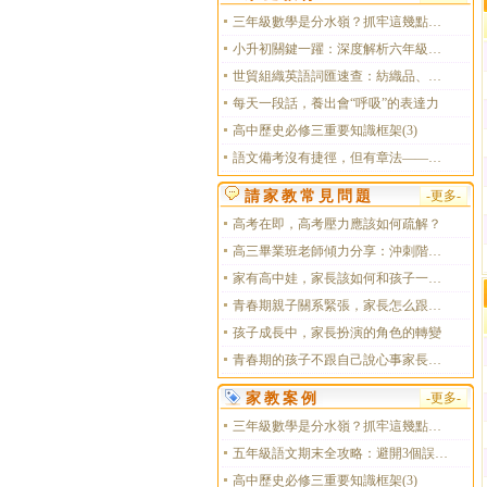
三年級數學是分水嶺？抓牢這幾點孩子成績穩升不滑坡
向量數量積：中考數學里的邏輯褶皺與學習思維的重塑
小升初關鍵一躍：深度解析六年級數學復習的系統化路徑
世貿組織英語詞匯速查：紡織品、農產品篇實用指南
每天一段話，養出會“呼吸”的表達力
高中歷史必修三重要知識框架(3)
語文備考沒有捷徑，但有章法——一位高中語文老師的實戰規劃手記
請家教常見問題
-更多-
高考在即，高考壓力應該如何疏解？
高三畢業班老師傾力分享：沖刺階段學生應該怎么應對
家有高中娃，家長該如何和孩子一同面對分擔壓力？
期末沖刺十一天：構建高一化學的確定性得分體系
青春期親子關系緊張，家長怎么跟孩子好好和解？
孩子成長中，家長扮演的角色的轉變
青春期的孩子不跟自己說心事家長該怎么辦？
家教案例
-更多-
三年級數學是分水嶺？抓牢這幾點孩子成績穩升不滑坡
五年級語文期末全攻略：避開3個誤區，基礎閱讀習作全拿捏
高中歷史必修三重要知識框架(3)