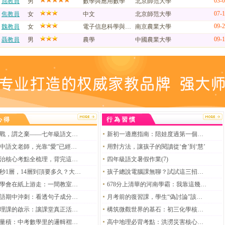
03-
屈教員
男
數學與應用數學
北京師范大學
07-
焦教員
女
中文
北京師范大學
09-
魏教員
女
電子信息科學與技術
南京農業大學
09-
聶教員
男
農學
中國農業大學
心得
行為習慣
不教而戰，謂之棄——七年級語文備考的三道防線
新初一適應指南：陪娃度過第一個轉折期，這些經驗能幫你少走三年彎路
這屆初中語文老師，光靠“愛”已經不夠了
用對方法，讓孩子的閱讀從‘會’到‘慧’
高三政治核心考點全梳理，背完這些上考場多拿20分
四年級語文暑假作業(7)
爬樓10秒1層，14層到頂要多久？大部分孩子第一反應就算錯
孩子總說電腦課無聊？試試這三招讓鼠標操作變游戲高手
當剪刀學會在紙上游走：一間教室里的窗花課筆記
678分上清華的河南學霸：我靠這幾個“笨辦法”熬過高考
初二英語期中沖刺：看透句子成分的底層邏輯，輕松拿下語法高分
月考前的復習課，學生“偽討論”該怎么破？——初二地理復習課的教學反思
一節地理課的啟示：讓課堂真正活起來
構筑微觀世界的基石：初三化學核心知識深度解讀
向量數量積：中考數學里的邏輯褶皺與學習思維的重塑
高中地理必背考點：洪澇災害核心知識點全梳理，考前看一遍不丟分