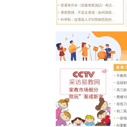
普通專升本《音樂專業測試》考試大綱
五首詩詞里的家國情懷：藏在課本里的少年熱血與蒼老悲憫
暑期實踐，不是走過場：如何讓孩子的假期真正“增值”
科舉制：從選拔人才到禁錮思想的千年演變
家教
高中地理必背考點：洪澇災害核心知識點全梳理，考前看一遍不丟分