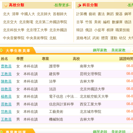
高校分類
-點擊更多-
科目分類
-點
北大
清華
中國人大
北京師大
首都師大
計算機
藝術
書法
舞蹈
樂器
鋼琴
北京交大
北京郵電
北京第二外國語學院
古箏
竹笛
美術
編程
數據庫
德語
北京科技大學
北京理工大學
北京外國語
韓語
俄語
小提琴
棋牌
職業技能
中央音樂學院
中央美術學院
北航
資格考試
武術
體育
運動
幼兒
大
鋼琴家教
美術家教
大學生教員庫
姓名
學歷
專業
高校
認證時
08-
曹教員
女
本科在讀
護理學
南華大學
08-
王教員
女
本科在讀
建筑學
昆明文理學院
08-
陳教員
女
本科在讀
法學
吉林大學
08-
徐教員
女
本科在讀
法語
北京外國語大學
08-
楊教員
女
本科在讀
電子信息（中法工程
北京航空航天大學
08-
胥教員
男
本科在讀
信息與計算科學
西安工業大學
08-
范教員
女
本科在讀
工藝美術
北京城市學院
08-
王教員
男
本科在讀
機械制造
吉林大學
鋼琴老師
美術老師
專業教師庫