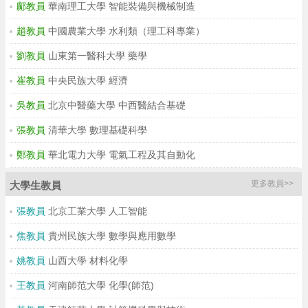
鄺教員
華南理工大學 智能裝備與機械制造
趙教員
中國農業大學 水利類（理工科專業）
劉教員
山東第一醫科大學 藥學
崔教員
中央民族大學 經濟
吳教員
北京中醫藥大學 中西醫結合基礎
張教員
清華大學 數理基礎科學
鄭教員
華北電力大學 電氣工程及其自動化
更多教員>>
大學生教員
張教員
北京工業大學 人工智能
焦教員
貴州民族大學 數學與應用數學
姚教員
山西大學 材料化學
王教員
河南師范大學 化學(師范)