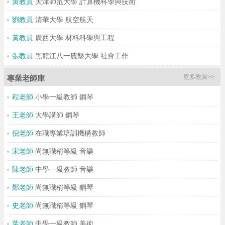
黃教員
天津師范大學 計算機科學與技術
劉教員
清華大學 航空航天
黃教員
廣西大學 材料科學與工程
張教員
黑龍江八一農墾大學 社會工作
更多教員>>
專業老師庫
程老師
小學一級教師 鋼琴
王老師
大學講師 鋼琴
倪老師
在職專業培訓機構教師
宋老師
尚無職稱等級 音樂
陳老師
中學一級教師 音樂
鄭老師
尚無職稱等級 鋼琴
史老師
尚無職稱等級 鋼琴
葉老師
中學一級教師 美術