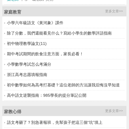
更多文章>>
家庭教育
小學六年級語文《黃河象》課件
除了分數，我們還能看見什么？寫給小學生的數學評語指南
初中物理教學論文(11)
期中考試期間的飲食注意方面，家長必看！
小學數學考試怎么考滿分
浙江高考志愿填報指南
初中數學如何為高考打基礎？這位老師的方法讓我后悔沒早知道
高中語文逆襲指南：985學長的提分筆記公開
更多文章>>
家教心得
語文考砸了？別急著報班，先幫孩子把這三個“坑”填上