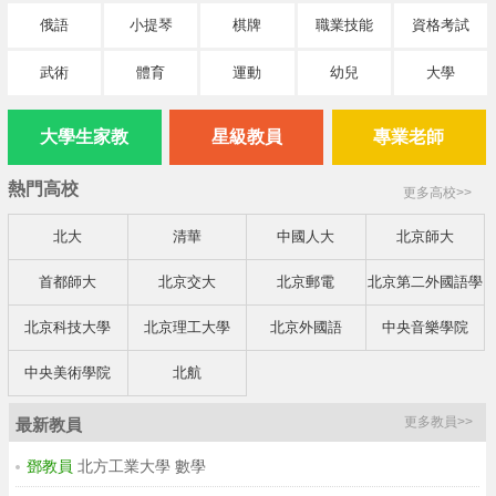
俄語
小提琴
棋牌
職業技能
資格考試
武術
體育
運動
幼兒
大學
大學生家教
星級教員
專業老師
熱門高校
更多高校>>
北大
清華
中國人大
北京師大
首都師大
北京交大
北京郵電
北京第二外國語學
院
北京科技大學
北京理工大學
北京外國語
中央音樂學院
中央美術學院
北航
更多教員>>
最新教員
鄧教員
北方工業大學 數學