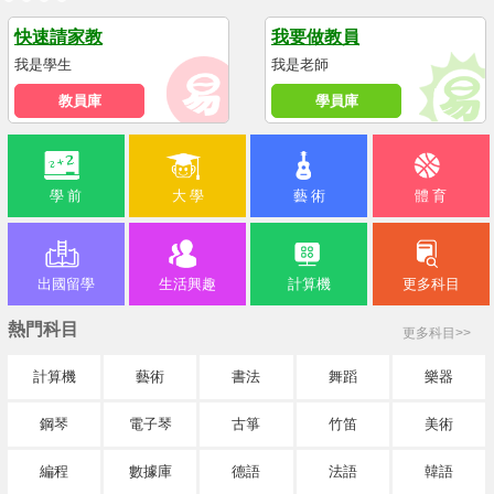
快速請家教
我要做教員
我是學生
我是老師
教員庫
學員庫
學 前
大 學
藝 術
體 育
出國留學
生活興趣
計算機
更多科目
熱門科目
更多科目>>
計算機
藝術
書法
舞蹈
樂器
鋼琴
電子琴
古箏
竹笛
美術
編程
數據庫
德語
法語
韓語