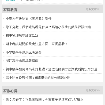
更多文章>>
家庭教育
小學六年級語文《黃河象》課件
除了分數，我們還能看見什么？寫給小學生的數學評語指南
初中物理教學論文(11)
期中考試期間的飲食注意方面，家長必看！
小學數學考試怎么考滿分
浙江高考志愿填報指南
初中數學如何為高考打基礎？這位老師的方法讓我后悔沒早知道
高中語文逆襲指南：985學長的提分筆記公開
更多文章>>
家教心得
語文考砸了？別急著報班，先幫孩子把這三個“坑”填上