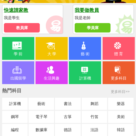
快速請家教
我要做教員
我是學生
我是老師
教員庫
學員庫
學 前
大 學
藝 術
體 育
出國留學
生活興趣
計算機
更多科目
熱門科目
更多科目>>
計算機
藝術
書法
舞蹈
樂器
鋼琴
電子琴
古箏
竹笛
美術
編程
數據庫
德語
法語
韓語