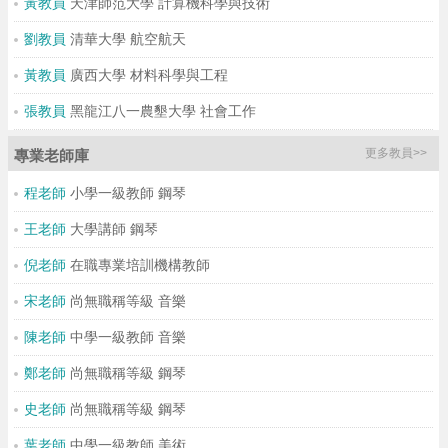
黃教員
天津師范大學 計算機科學與技術
劉教員
清華大學 航空航天
黃教員
廣西大學 材料科學與工程
張教員
黑龍江八一農墾大學 社會工作
更多教員>>
專業老師庫
程老師
小學一級教師 鋼琴
王老師
大學講師 鋼琴
倪老師
在職專業培訓機構教師
宋老師
尚無職稱等級 音樂
陳老師
中學一級教師 音樂
鄭老師
尚無職稱等級 鋼琴
史老師
尚無職稱等級 鋼琴
葉老師
中學一級教師 美術