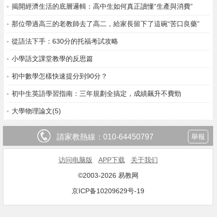
揭開經濟生活的底層邏輯：高中生如何真正讀懂“生產與消費”
那位帶過高三的老教師去了高二，給家長留下了這碗“苦口良藥”
從語法下手：630分的托福考試攻略
小學語文課堂教學的反思篇
初中數學怎樣快速提分到90分？
初中生英語學習指南：三年規劃全搞定，成績飆升不費勁
大學物理論文(5)
請家教熱線：
010-64450797
舉報
访问电脑版
APP下载
关于我们
©2003-2026 易教网
京ICP备10209629号-19