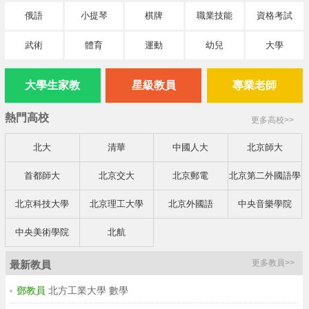
俄語
小提琴
棋牌
職業技能
資格考試
武術
體育
運動
幼兒
大學
大學生家教
星級教員
專業老師
熱門高校
更多高校>>
北大
清華
中國人大
北京師大
首都師大
北京交大
北京郵電
北京第二外國語學
院
北京科技大學
北京理工大學
北京外國語
中央音樂學院
中央美術學院
北航
更多教員>>
最新教員
鄧教員
北方工業大學 數學