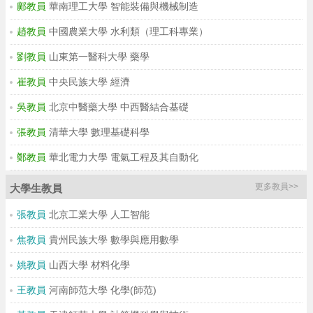
鄺教員
華南理工大學 智能裝備與機械制造
趙教員
中國農業大學 水利類（理工科專業）
劉教員
山東第一醫科大學 藥學
崔教員
中央民族大學 經濟
吳教員
北京中醫藥大學 中西醫結合基礎
張教員
清華大學 數理基礎科學
鄭教員
華北電力大學 電氣工程及其自動化
更多教員>>
大學生教員
張教員
北京工業大學 人工智能
焦教員
貴州民族大學 數學與應用數學
姚教員
山西大學 材料化學
王教員
河南師范大學 化學(師范)