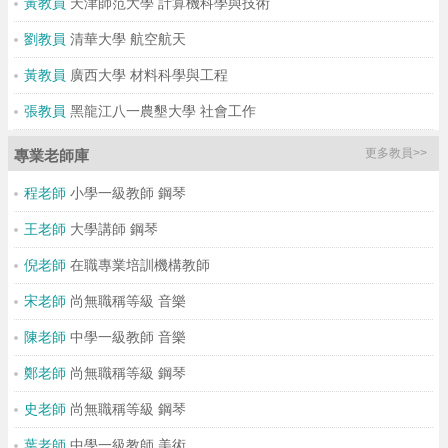
黃教員
天津師范大學 計算機科學與技術
劉教員
清華大學 航空航天
黃教員
廣西大學 材料科學與工程
張教員
黑龍江八一農墾大學 社會工作
更多教員>>
專業老師庫
程老師
小學一級教師 鋼琴
王老師
大學講師 鋼琴
倪老師
在職專業培訓機構教師
宋老師
尚無職稱等級 音樂
陳老師
中學一級教師 音樂
鄭老師
尚無職稱等級 鋼琴
史老師
尚無職稱等級 鋼琴
葉老師
中學一級教師 美術