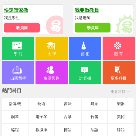
快速請家教
我要做教員
我是學生
我是老師
教員庫
學員庫
學 前
大 學
藝 術
體 育
出國留學
生活興趣
計算機
更多科目
熱門科目
更多科目>>
計算機
藝術
書法
舞蹈
樂器
鋼琴
電子琴
古箏
竹笛
美術
編程
數據庫
德語
法語
韓語