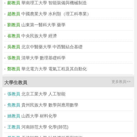
鄺教員
華南理工大學 智能裝備與機械制造
趙教員
中國農業大學 水利類（理工科專業）
劉教員
山東第一醫科大學 藥學
崔教員
中央民族大學 經濟
吳教員
北京中醫藥大學 中西醫結合基礎
張教員
清華大學 數理基礎科學
鄭教員
華北電力大學 電氣工程及其自動化
更多教員>>
大學生教員
張教員
北京工業大學 人工智能
焦教員
貴州民族大學 數學與應用數學
姚教員
山西大學 材料化學
王教員
河南師范大學 化學(師范)