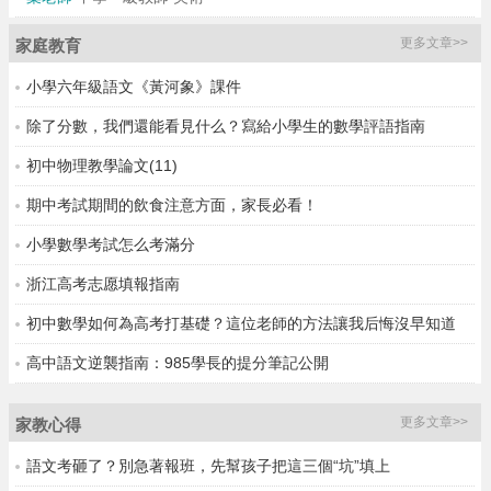
更多文章>>
家庭教育
小學六年級語文《黃河象》課件
除了分數，我們還能看見什么？寫給小學生的數學評語指南
初中物理教學論文(11)
期中考試期間的飲食注意方面，家長必看！
小學數學考試怎么考滿分
浙江高考志愿填報指南
初中數學如何為高考打基礎？這位老師的方法讓我后悔沒早知道
高中語文逆襲指南：985學長的提分筆記公開
更多文章>>
家教心得
語文考砸了？別急著報班，先幫孩子把這三個“坑”填上