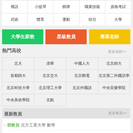
俄語
小提琴
棋牌
職業技能
資格考試
武術
體育
運動
幼兒
大學
大學生家教
星級教員
專業老師
熱門高校
更多高校>>
北大
清華
中國人大
北京師大
首都師大
北京交大
北京郵電
北京第二外國語學
院
北京科技大學
北京理工大學
北京外國語
中央音樂學院
中央美術學院
北航
更多教員>>
最新教員
鄧教員
北方工業大學 數學