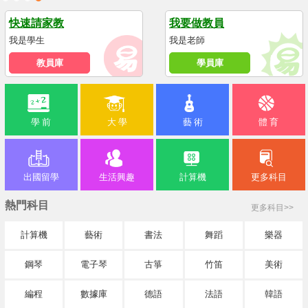
快速請家教
我要做教員
我是學生
我是老師
教員庫
學員庫
學 前
大 學
藝 術
體 育
出國留學
生活興趣
計算機
更多科目
熱門科目
更多科目>>
計算機
藝術
書法
舞蹈
樂器
鋼琴
電子琴
古箏
竹笛
美術
編程
數據庫
德語
法語
韓語