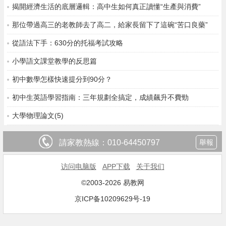
揭開經濟生活的底層邏輯：高中生如何真正讀懂“生產與消費”
那位帶過高三的老教師去了高二，給家長留下了這碗“苦口良藥”
從語法下手：630分的托福考試攻略
小學語文課堂教學的反思篇
初中數學怎樣快速提分到90分？
初中生英語學習指南：三年規劃全搞定，成績飆升不費勁
大學物理論文(5)
請家教熱線：
010-64450797
舉報
访问电脑版
APP下载
关于我们
©2003-2026 易教网
京ICP备10209629号-19