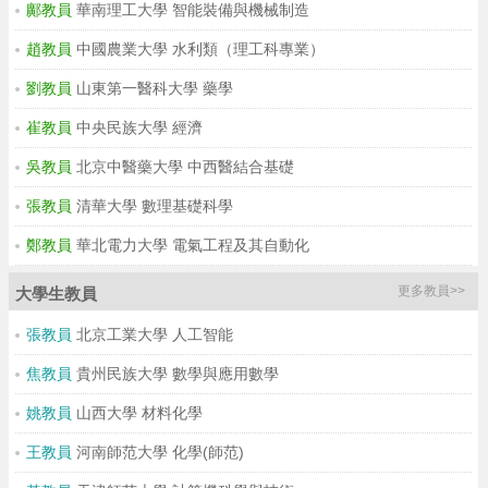
鄺教員
華南理工大學 智能裝備與機械制造
趙教員
中國農業大學 水利類（理工科專業）
劉教員
山東第一醫科大學 藥學
崔教員
中央民族大學 經濟
吳教員
北京中醫藥大學 中西醫結合基礎
張教員
清華大學 數理基礎科學
鄭教員
華北電力大學 電氣工程及其自動化
更多教員>>
大學生教員
張教員
北京工業大學 人工智能
焦教員
貴州民族大學 數學與應用數學
姚教員
山西大學 材料化學
王教員
河南師范大學 化學(師范)