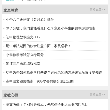
更多文章>>
家庭教育
小學六年級語文《黃河象》課件
除了分數，我們還能看見什么？寫給小學生的數學評語指南
初中物理教學論文(11)
期中考試期間的飲食注意方面，家長必看！
小學數學考試怎么考滿分
浙江高考志愿填報指南
初中數學如何為高考打基礎？這位老師的方法讓我后悔沒早知道
高中語文逆襲指南：985學長的提分筆記公開
更多文章>>
家教心得
語文考砸了？別急著報班，先幫孩子把這三個“坑”填上