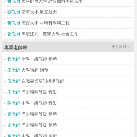
黃教員
天津師范大學 計算機科學與技術
劉教員
清華大學 航空航天
黃教員
廣西大學 材料科學與工程
張教員
黑龍江八一農墾大學 社會工作
更多教員>>
專業老師庫
程老師
小學一級教師 鋼琴
王老師
大學講師 鋼琴
倪老師
在職專業培訓機構教師
宋老師
尚無職稱等級 音樂
陳老師
中學一級教師 音樂
鄭老師
尚無職稱等級 鋼琴
史老師
尚無職稱等級 鋼琴
葉老師
中學一級教師 美術