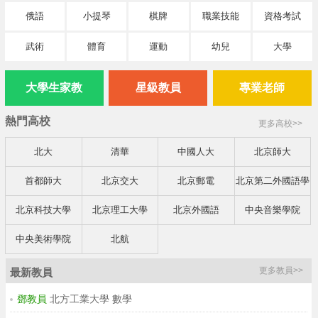
俄語
小提琴
棋牌
職業技能
資格考試
武術
體育
運動
幼兒
大學
大學生家教
星級教員
專業老師
熱門高校
更多高校>>
北大
清華
中國人大
北京師大
首都師大
北京交大
北京郵電
北京第二外國語學
院
北京科技大學
北京理工大學
北京外國語
中央音樂學院
中央美術學院
北航
更多教員>>
最新教員
鄧教員
北方工業大學 數學